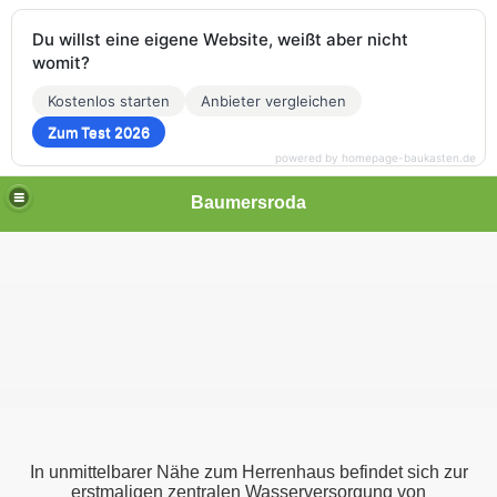
Du willst eine eigene Website, weißt aber nicht
womit?
Kostenlos starten
Anbieter vergleichen
Zum Test 2026
powered by homepage-baukasten.de
Baumersroda
a
roda
rsroda
In unmittelbarer Nähe zum Herrenhaus befindet sich zur
erstmaligen zentralen Wasserversorgung von